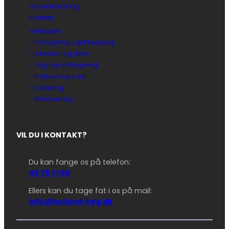
Garantiordning
Kontakt
Vi tilbyder
– Nybygning og tilbygning
– Vinduer og døre
– Tag og ombygning
– Køkken og bad
– Isolering
– Renovering
VIL DU I KONTAKT?
Du kan fange os på telefon:
40 76 71 00
Ellers kan du tage fat i os på mail:
info@hoilund-byg.dk