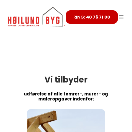
RING:
40 76 71 00
Vi tilbyder
udførelse af alle tømrer-, murer- og
maleropgaver indenfor: