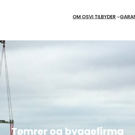
OM OS
VI TILBYDER
GARA
Tømrer og byggefirma