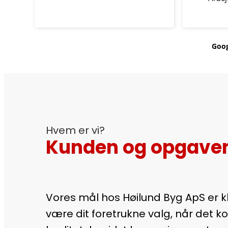
tilfredshed og med et flot resultat.
Læs mere
Dette suppleret med gode råd og
imødekommenhed, har gjort
samarbejdet med Høilund Byg til
Goog
en sand fornøjelse.
Jeg kan derfor varmt anbefale
Høilund Byg.
Hvem er vi?
Kunden og opgaven
Vores mål hos Høilund Byg ApS er kl
være dit foretrukne valg, når det k