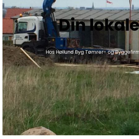
Din lokal
Hos Høilund Byg Tømrer- og Byggefirm