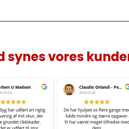
 synes vores kunde
Claudio Orlandi - Personal Account
Torsten Rosendahl
24-03-28
2024-03-20
ulpet os flere gange med
Giver Høilund Byg de bedste
dre og større opgaver.
anbefalinger herfra, da vi kun ha
ret meget tilfredse med
oplevet hurtig reaktion samt
dem.
kompetent indsats og super fin