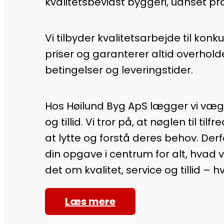
kvalitetsbevidst byggeri, uanset pro
Vi tilbyder kvalitetsarbejde til kon
priser og garanterer altid overholde
betingelser og leveringstider.
Hos Høilund Byg ApS lægger vi vægt 
og tillid. Vi tror på, at nøglen til tilf
at lytte og forstå deres behov. Derf
din opgave i centrum for alt, hvad v
det om kvalitet, service og tillid – 
Læs mere