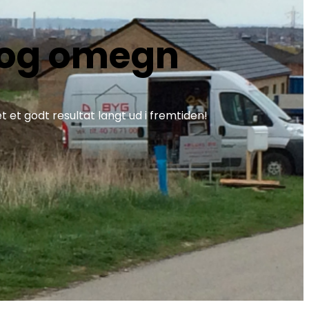
s og omegn
t godt resultat langt ud i fremtiden!