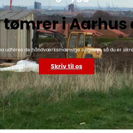
e tømrer i Aarhu
a udføres de håndværksmæssige opgaver, så du er sikret e
Skriv til os