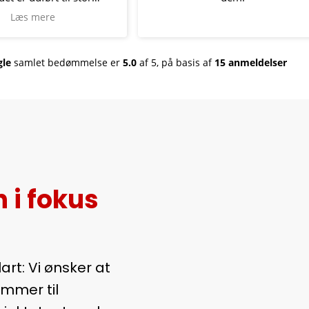
kundeservice de gange vi har
Læs mere
kontaktet dem😊👍
Vh
le
samlet bedømmelse er
5.0
af 5,
på basis af
15 anmeldelser
Hanna og Torsten
 i fokus
art: Vi ønsker at
ommer til